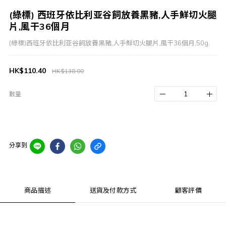
(綠標) 西班牙依比利亚谷飼放養黑豬,人手鮮切火腿
片,風干36個月
(綠標)西班牙依比利亚谷飼放養黑豬,人手鮮切火腿片,風干36個月,50g,
HK$110.40
HK$138.00
數量
分享到
商品描述
送貨及付款方式
顧客評價