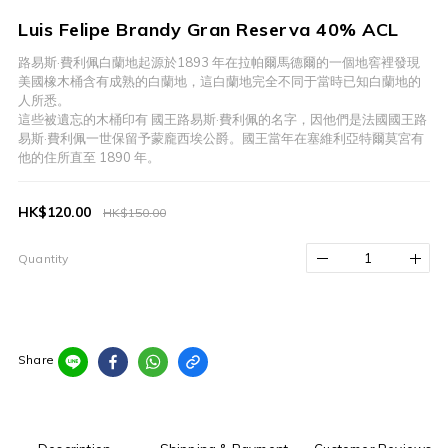
Luis Felipe Brandy Gran Reserva 40% ACL
路易斯·費利佩白蘭地起源於1893 年在拉帕爾馬德爾的一個地窖裡發現
美國橡木桶含有成熟的白蘭地，這白蘭地完全不同于當時已知白蘭地的
人所悉。
這些被遺忘的木桶印有 國王路易斯·費利佩的名字，因他們是法國國王路
易斯·費利佩一世保留予蒙龐西埃公爵。國王當年在塞維利亞特爾莫宮有
他的住所直至 1890 年。
HK$120.00
HK$150.00
Quantity
Share