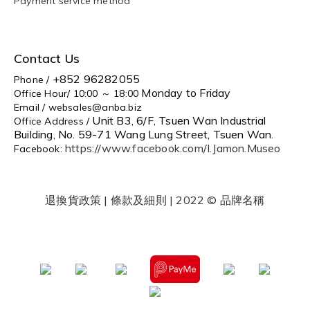
Payment service method
Contact Us
+852 96282055
Phone /
Monday to Friday
Office Hour/ 10:00 ～ 18:00
Email / websales@anba.biz
Unit B3, 6/F, Tsuen Wan Industrial
Office Address /
Building, No. 59-71 Wang Lung Street, Tsuen Wan
.
https://www.facebook.com/I.Jamon.Museo
Facebook:
退換貨政策
|
條款及細則
| 2022 © 品牌名稱